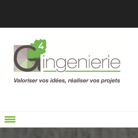
Skip
to
content
Valoriser Vos Idées, Réaliser Vos
VALORISER
Projets
VOS IDÉES,
RÉALISER
VOS