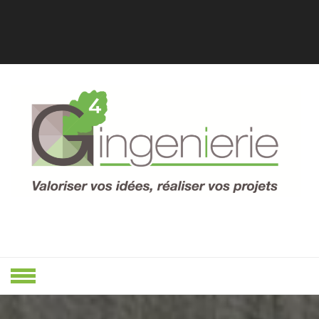
Skip
to
content
Valoriser Vos Idées, Réaliser Vos
VALORISER
Projets
VOS IDÉES,
RÉALISER
VOS