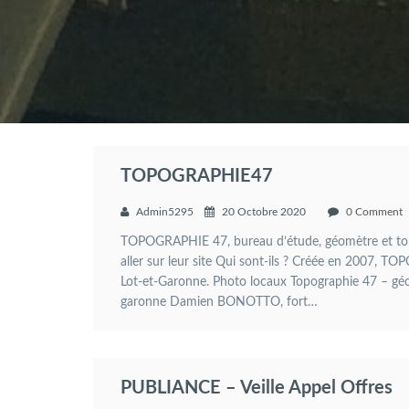
TOPOGRAPHIE47
Admin5295
20 Octobre 2020
0 Comment
TOPOGRAPHIE 47, bureau d’étude, géomètre et top
aller sur leur site Qui sont-ils ? Créée en 2007, 
Lot-et-Garonne. Photo locaux Topographie 47 – gé
garonne Damien BONOTTO, fort…
PUBLIANCE – Veille Appel Offres