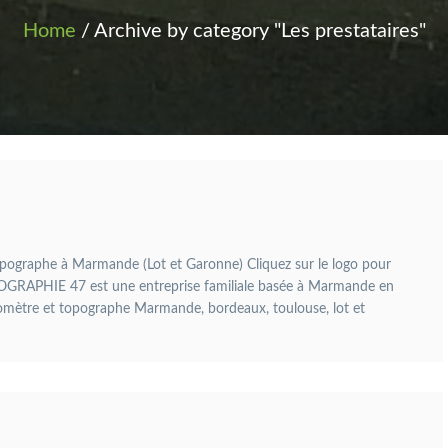
Home
/ Archive by category "Les prestataires"
ographe à Marmande (Lot et Garonne) Cliquez sur le logo pour
TOPOGRAPHIE 47 est une entreprise familiale basée à Marmande en
omètre et topographe Marmande, bordeaux, toulouse, lot et