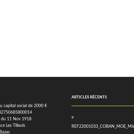
ARTICLES RÉCENTS
 capital social de 2000 €
82750685800014
 du 11 Nov 1918
ce Les Tilleuls
REF22001033_COBAN_MOE_Miss
Bazas