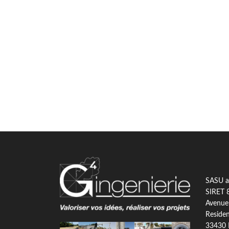
SASU au
SIRET 
Avenue
Residen
33430 