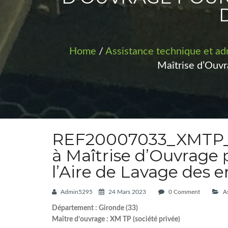
Home
/
Assistance technique et adm
Maîtrise d’Ouvra
REF20007033_XMTP_A
à Maîtrise d’Ouvrage p
l’Aire de Lavage des 
Admin5295
24 Mars 2023
0 Comment
A
Département : Gironde (33)
Maître d’ouvrage : XM TP (société privée)