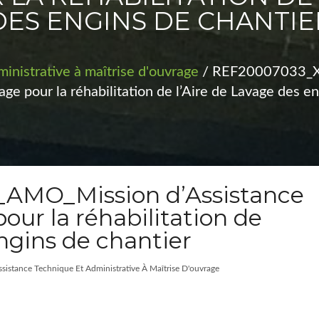
DES ENGINS DE CHANTIE
inistrative à maîtrise d'ouvrage
/ REF20007033_X
ge pour la réhabilitation de l’Aire de Lavage des e
MO_Mission d’Assistance
our la réhabilitation de
engins de chantier
ssistance Technique Et Administrative À Maîtrise D'ouvrage