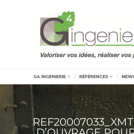
Skip
to
content
G4 INGENIERIE
RÉFÉRENCES
NEW
REF20007033_XMT
D’OUVRAGE POUR 