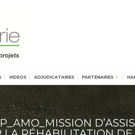
VALORISER VOS IDÉ
Valoriser Vos Idées, Réaliser Vos Projets
PROJETS
S
VIDEOS
ADJUDICATAIRES
PARTENAIRES
HA
P_AMO_MISSION D’ASSIS
LA RÉHABILITATION DE 