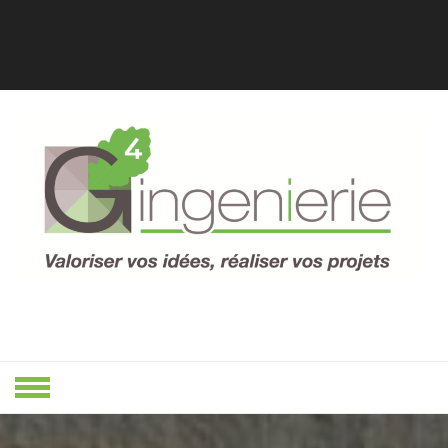
Skip
to
content
Valoriser Vos Idées, Réaliser Vos
VALORISER
Projets
VOS IDÉES,
RÉALISER
VOS