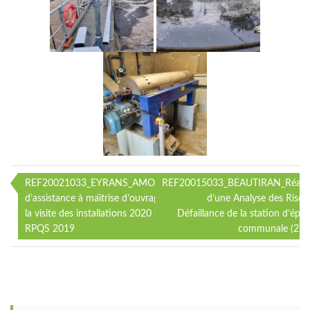
REF20021033_EYRANS_AMO_Mission
REF20015033_BEAUTIRAN_Réalis
Navigation
d’assistance à maı̂trise d’ouvrage pour
d’une Analyse des Risqu
la visite des installations 2020 et le
Défaillance de la station d’épu
de
RPQS 2019
communale (27
l’article