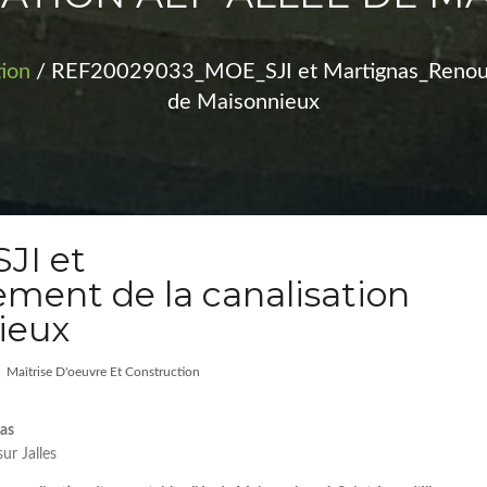
tion
/ REF20029033_MOE_SJI et Martignas_Renouvel
de Maisonnieux
JI et
ment de la canalisation
ieux
Maîtrise D'oeuvre Et Construction
nas
ur Jalles