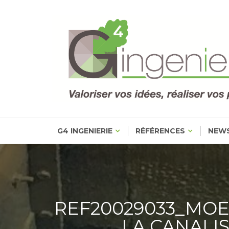
Skip
to
content
G4 INGENIERIE
RÉFÉRENCES
NEW
REF20029033_MOE
LA CANALI