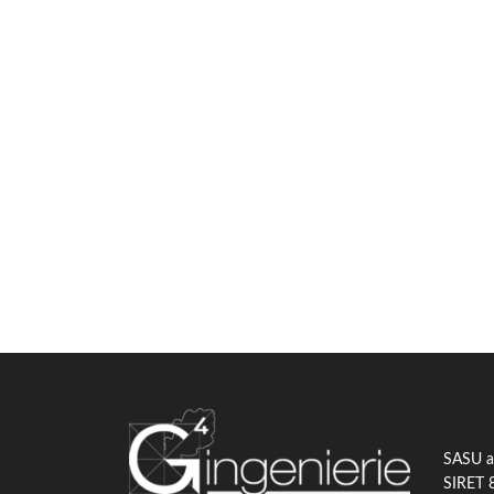
SASU au
SIRET 