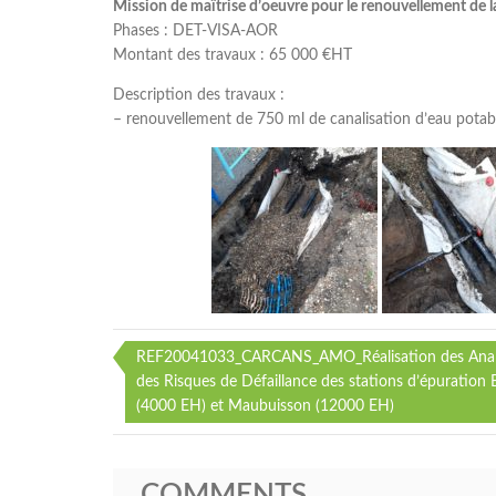
Mission de maîtrise d’oeuvre pour le renouvellement de la
Phases : DET-VISA-AOR
Montant des travaux : 65 000 €HT
Description des travaux :
– renouvellement de 750 ml de canalisation d’eau pot
REF20041033_CARCANS_AMO_Réalisation des Anal
Navigation
des Risques de Défaillance des stations d’épuration
(4000 EH) et Maubuisson (12000 EH)
de
l’article
COMMENTS