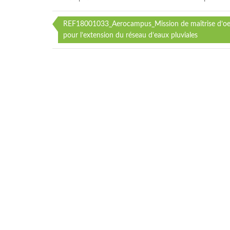
REF18001033_Aerocampus_Mission de maîtrise d’o
Navigation
pour l’extension du réseau d’eaux pluviales
de
l’article