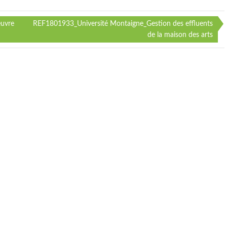
euvre
REF1801933_Université Montaigne_Gestion des effluents
de la maison des arts