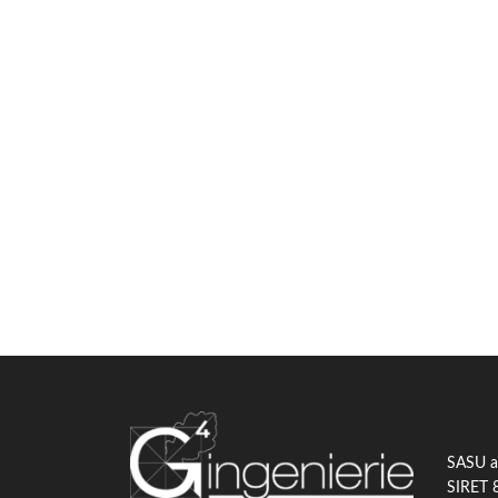
SASU au
SIRET 