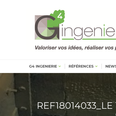
Skip
to
content
G4 INGENIERIE
RÉFÉRENCES
NEW
REF18014033_LE