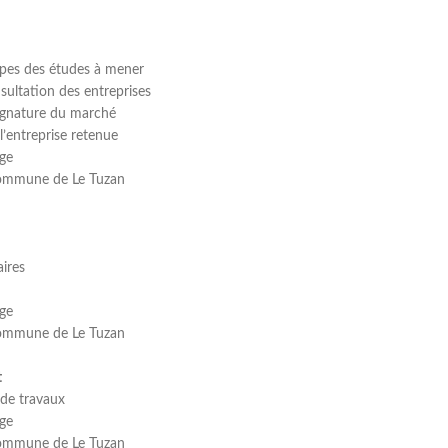
apes des études à mener
sultation des entreprises
signature du marché
r l’entreprise retenue
age
 commune de Le Tuzan
aires
age
 commune de Le Tuzan
t
 de travaux
age
 commune de Le Tuzan