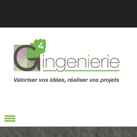
Skip
to
content
Valoriser Vos Idées, Réaliser Vos
VALORISER
Projets
VOS IDÉES,
RÉALISER
VOS