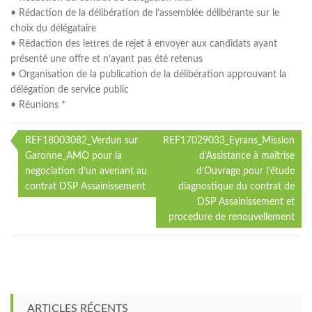
• Rédaction de la délibération de l’assemblée délibérante sur le
choix du délégataire
• Rédaction des lettres de rejet à envoyer aux candidats ayant
présenté une offre et n’ayant pas été retenus
• Organisation de la publication de la délibération approuvant la
délégation de service public
• Réunions *
REF18003082_Verdun sur
REF17029033_Eyrans_Mission
Navigation
Garonne_AMO pour la
d’Assistance à maîtrise
negociation d’un avenant au
d’Ouvrage pour l’étude
de
contrat DSP Assainissement
diagnostique du contrat de
l’article
DSP Assainissement et
procedure de renouvellement
ARTICLES RÉCENTS