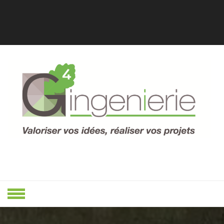
Skip
to
content
Valoriser Vos Idées, Réaliser Vos
VALORISER
Projets
VOS IDÉES,
RÉALISER
VOS