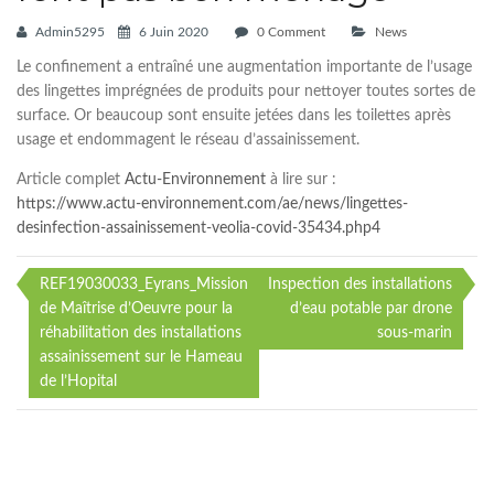
Admin5295
6 Juin 2020
0 Comment
News
Le confinement a entraîné une augmentation importante de l’usage
des lingettes imprégnées de produits pour nettoyer toutes sortes de
surface. Or beaucoup sont ensuite jetées dans les toilettes après
usage et endommagent le réseau d’assainissement.
Article complet
Actu-Environnement
à lire sur :
https://www.actu-environnement.com/ae/news/lingettes-
desinfection-assainissement-veolia-covid-35434.php4
REF19030033_Eyrans_Mission
Inspection des installations
Navigation
de Maîtrise d’Oeuvre pour la
d’eau potable par drone
réhabilitation des installations
sous-marin
de
assainissement sur le Hameau
l’article
de l’Hopital