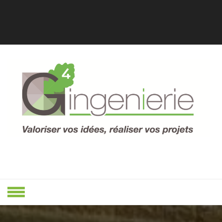
Skip
to
content
Valoriser Vos Idées, Réaliser Vos
VALORISER
Projets
VOS IDÉES,
RÉALISER
VOS