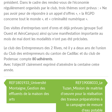
président. Dans le cadre des rendez-vous de l’économie
régulièrement organisés par le club, trois thèmes sont prévus : « Ne
pas avoir peur de répondre à un appel d’offres », « la RGPD
concerne tout le monde », et « criminalité numérique ».
Des visites d’entreprises sont d’ores et déjà prévues (groupe Sud
Ouest et AéroCampus) ainsi qu’une manifestation importante au
mois de mai dont les modalités n’ont pas été précisées.
Le club des Entrepreneurs des 2 Rives, né il y a deux ans de l’union
du Club des entrepreneurs du canton de Cadillac et du club de
Podensac compte
80 adhérents
.
Avec l’objectif clairement exprimé d’atteindre la centaine cette
année.
REF1801933_Université
REF19008033_Le
Navigation
Montaigne_Gestion des
Tuzan_Mission de maitrise
effluents de la maison des
d’oeuvre pour la réalisation
de
arts
des travaux préparatoires à
l’article
la campagne de mesure
d’eau potable