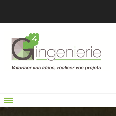
Skip
to
content
Valoriser Vos Idées, Réaliser Vos
VALORISER
Projets
VOS IDÉES,
RÉALISER
VOS